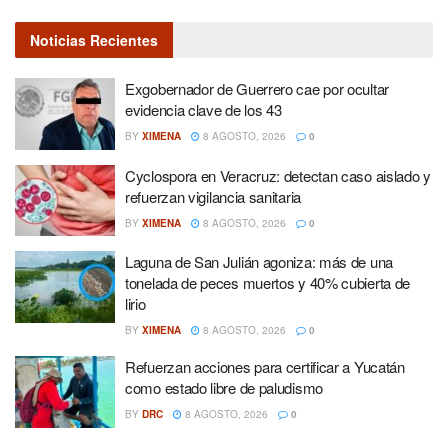
Noticias Recientes
Exgobernador de Guerrero cae por ocultar
evidencia clave de los 43
BY
XIMENA
8 AGOSTO, 2026
0
Cyclospora en Veracruz: detectan caso aislado y
refuerzan vigilancia sanitaria
BY
XIMENA
8 AGOSTO, 2026
0
Laguna de San Julián agoniza: más de una
tonelada de peces muertos y 40% cubierta de
lirio
BY
XIMENA
8 AGOSTO, 2026
0
Refuerzan acciones para certificar a Yucatán
como estado libre de paludismo
BY
DRC
8 AGOSTO, 2026
0