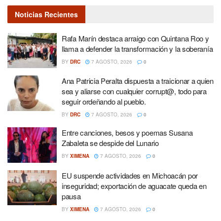
Noticias Recientes
Rafa Marín destaca arraigo con Quintana Roo y
llama a defender la transformación y la soberanía
BY
DRC
7 AGOSTO, 2026
0
Ana Patricia Peralta dispuesta a traicionar a quien
sea y aliarse con cualquier corrupt@, todo para
seguir ordeñando al pueblo.
BY
DRC
7 AGOSTO, 2026
0
Entre canciones, besos y poemas Susana
Zabaleta se despide del Lunario
BY
XIMENA
7 AGOSTO, 2026
0
EU suspende actividades en Michoacán por
inseguridad; exportación de aguacate queda en
pausa
BY
XIMENA
7 AGOSTO, 2026
0