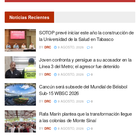
Noticias Recientes
SOTOP prevé iniciar este año la construcción de
la Universidad de la Salud en Tabasco
BY
DRC
9 AGOSTO, 2026
0
Joven confronta y persigue a su acosador en la
Línea 3 del Metro; el agresor fue detenido
BY
DRC
9 AGOSTO, 2026
0
Cancún será subsede del Mundial de Béisbol
Sub-15 WBSC 2026
BY
DRC
9 AGOSTO, 2026
0
Rafa Marín plantea que la transformación llegue
a las colonias de Monte Sinaí
BY
DRC
8 AGOSTO, 2026
0