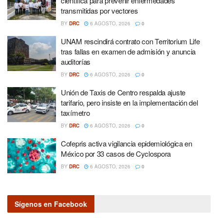
científica para prevenir enfermedades
transmitidas por vectores
BY
DRC
6 AGOSTO, 2026
0
UNAM rescindirá contrato con Territorium Life
tras fallas en examen de admisión y anuncia
auditorías
BY
DRC
6 AGOSTO, 2026
0
Unión de Taxis de Centro respalda ajuste
tarifario, pero insiste en la implementación del
taxímetro
BY
DRC
6 AGOSTO, 2026
0
Cofepris activa vigilancia epidemiológica en
México por 33 casos de Cyclospora
BY
DRC
6 AGOSTO, 2026
0
Sígenos en Facebook