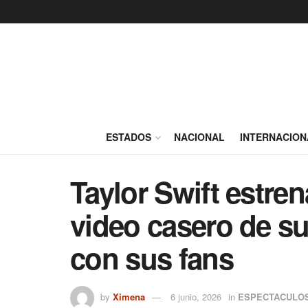
ESTADOS
NACIONAL
INTERNACION
Taylor Swift estre
video casero de su
con sus fans
by
Ximena
6 junio, 2026
in
ESPECTACULO