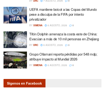
BY
DRC
7 AGOSTO, 2026
0
UEFA mantiene boicot a las Copas del Mundo
pese a disculpa de la FIFA por intento
privatizador
BY
XIMENA
6 AGOSTO, 2026
0
Tifón Dolphin amenaza la costa este de China:
Evacúan a más de 10 mil personas en Zhejiang
BY
DRC
6 AGOSTO, 2026
0
Grupo Ollamani reporta pérdidas por 548 mdp;
atribuye impacto al Mundial 2026
BY
XIMENA
6 AGOSTO, 2026
0
Sígenos en Facebook