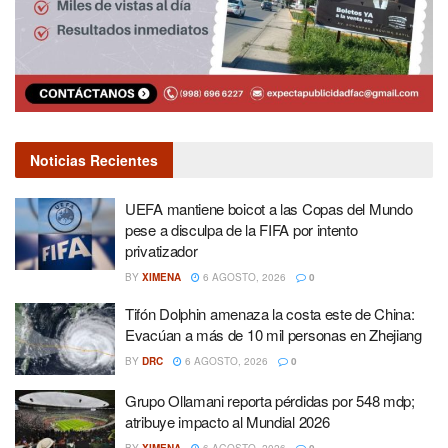
Noticias Recientes
UEFA mantiene boicot a las Copas del Mundo
pese a disculpa de la FIFA por intento
privatizador
BY
XIMENA
6 AGOSTO, 2026
0
Tifón Dolphin amenaza la costa este de China:
Evacúan a más de 10 mil personas en Zhejiang
BY
DRC
6 AGOSTO, 2026
0
Grupo Ollamani reporta pérdidas por 548 mdp;
atribuye impacto al Mundial 2026
BY
XIMENA
6 AGOSTO, 2026
0