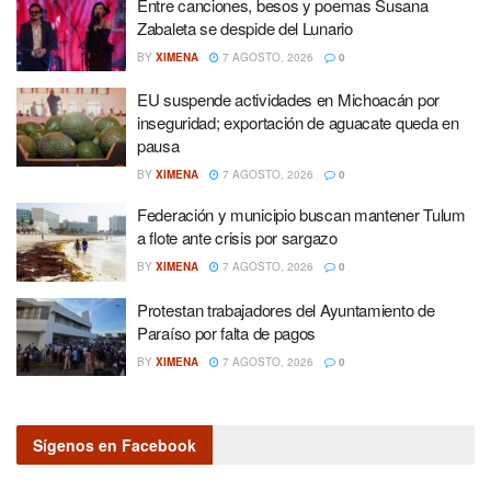
Entre canciones, besos y poemas Susana
Zabaleta se despide del Lunario
BY
XIMENA
7 AGOSTO, 2026
0
EU suspende actividades en Michoacán por
inseguridad; exportación de aguacate queda en
pausa
BY
XIMENA
7 AGOSTO, 2026
0
Federación y municipio buscan mantener Tulum
a flote ante crisis por sargazo
BY
XIMENA
7 AGOSTO, 2026
0
Protestan trabajadores del Ayuntamiento de
Paraíso por falta de pagos
BY
XIMENA
7 AGOSTO, 2026
0
Sígenos en Facebook