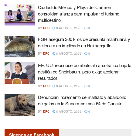
Ciudad de México y Playa del Carmen
consolidan alianza para impulsar el turismo
multidestino
BY
DRC
8 AGOSTO, 2026
0
FGR asegura 300 kilos de presunta marihuana y
detiene a un implicado en Huimanguillo
BY
DRC
8 AGOSTO, 2026
0
EE. UU. reconoce combate al narcotráfico bajo la
gestión de Sheinbaum, pero exige acelerar
resultados
BY
DRC
8 AGOSTO, 2026
0
Denuncian incremento de maltrato y abandono
de gatos en la Supermanzana 64 de Cancún
BY
DRC
8 AGOSTO, 2026
0
Sígenos en Facebook