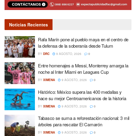
Noticias Recientes
Rafa Marín pone al pueblo maya en el centro de
la defensa de la soberanía desde Tulum
BY
DRC
9 AGOSTO, 2026
0
Entre homenajes a Messi, Monterrey amarga la
noche al Inter Miami en Leagues Cup
BY
XIMENA
9 AGOSTO, 2026
0
Histórico: México supera las 400 medallas y
hace su mejor Centroamericanos de la historia
BY
XIMENA
9 AGOSTO, 2026
0
Tabasco se suma a reforestación nacional: 3 mil
árboles para rescatar El Camarón
BY
XIMENA
9 AGOSTO, 2026
0