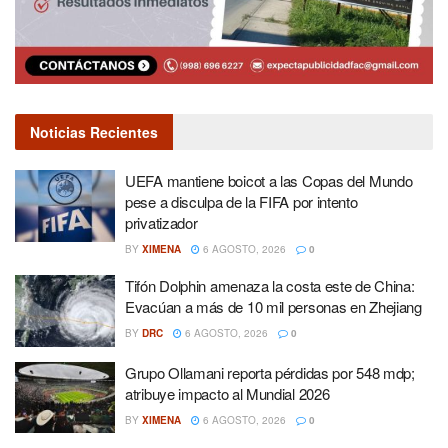
Noticias Recientes
UEFA mantiene boicot a las Copas del Mundo
pese a disculpa de la FIFA por intento
privatizador
BY
XIMENA
6 AGOSTO, 2026
0
Tifón Dolphin amenaza la costa este de China:
Evacúan a más de 10 mil personas en Zhejiang
BY
DRC
6 AGOSTO, 2026
0
Grupo Ollamani reporta pérdidas por 548 mdp;
atribuye impacto al Mundial 2026
BY
XIMENA
6 AGOSTO, 2026
0