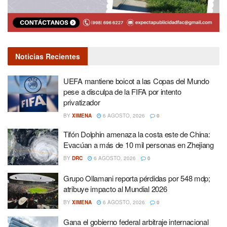
Noticias Recientes
UEFA mantiene boicot a las Copas del Mundo
pese a disculpa de la FIFA por intento
privatizador
BY
XIMENA
6 AGOSTO, 2026
0
Tifón Dolphin amenaza la costa este de China:
Evacúan a más de 10 mil personas en Zhejiang
BY
DRC
6 AGOSTO, 2026
0
Grupo Ollamani reporta pérdidas por 548 mdp;
atribuye impacto al Mundial 2026
BY
XIMENA
6 AGOSTO, 2026
0
Gana el gobierno federal arbitraje internacional