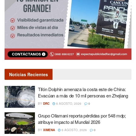
Noticias Recientes
Tifón Dolphin amenaza la costa este de China:
Evacúan a más de 10 mil personas en Zhejiang
BY
DRC
6 AGOSTO, 2026
0
Grupo Ollamani reporta pérdidas por 548 mdp;
atribuye impacto al Mundial 2026
BY
XIMENA
6 AGOSTO, 2026
0