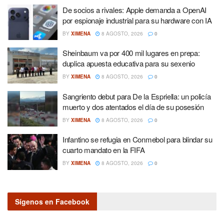
De socios a rivales: Apple demanda a OpenAI
por espionaje industrial para su hardware con IA
BY
XIMENA
8 AGOSTO, 2026
0
Sheinbaum va por 400 mil lugares en prepa:
duplica apuesta educativa para su sexenio
BY
XIMENA
8 AGOSTO, 2026
0
Sangriento debut para De la Espriella: un policía
muerto y dos atentados el día de su posesión
BY
XIMENA
8 AGOSTO, 2026
0
Infantino se refugia en Conmebol para blindar su
cuarto mandato en la FIFA
BY
XIMENA
8 AGOSTO, 2026
0
Sígenos en Facebook