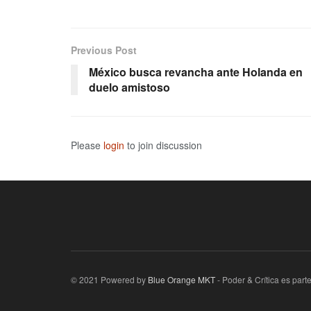
Previous Post
México busca revancha ante Holanda en
duelo amistoso
Please
login
to join discussion
© 2021 Powered by
Blue Orange MKT
- Poder & Crítica es par