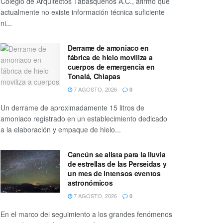
Colegio de Arquitectos Tabasqueños A.C., afirmó que
actualmente no existe información técnica suficiente
ni...
Derrame de amoniaco en
fábrica de hielo moviliza a
cuerpos de emergencia en
Tonalá, Chiapas
7 AGOSTO, 2026
0
Un derrame de aproximadamente 15 litros de
amoniaco registrado en un establecimiento dedicado
a la elaboración y empaque de hielo...
Cancún se alista para la lluvia
de estrellas de las Perseidas y
un mes de intensos eventos
astronómicos
7 AGOSTO, 2026
0
En el marco del seguimiento a los grandes fenómenos