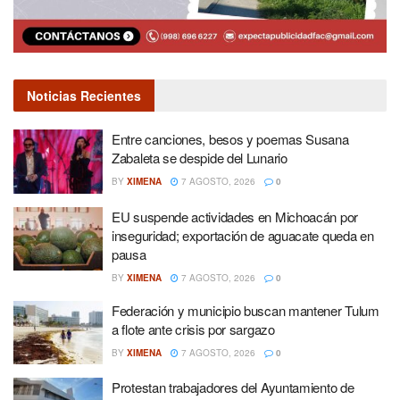
Noticias Recientes
Entre canciones, besos y poemas Susana
Zabaleta se despide del Lunario
BY
XIMENA
7 AGOSTO, 2026
0
EU suspende actividades en Michoacán por
inseguridad; exportación de aguacate queda en
pausa
BY
XIMENA
7 AGOSTO, 2026
0
Federación y municipio buscan mantener Tulum
a flote ante crisis por sargazo
BY
XIMENA
7 AGOSTO, 2026
0
Protestan trabajadores del Ayuntamiento de