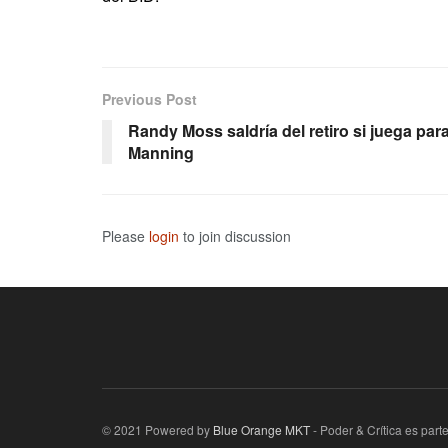
Previous Post
Randy Moss saldría del retiro si juega par
Manning
Please
login
to join discussion
© 2021 Powered by
Blue Orange MKT
- Poder & Crítica es par