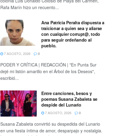
colonia Luis Donaldo Colosio de Playa del Carmen,
Rafa Marín hizo un recuento...
Ana Patricia Peralta dispuesta a
traicionar a quien sea y aliarse
con cualquier corrupt@, todo
para seguir ordeñando al
pueblo.
7 AGOSTO, 2026
0
PODER Y CRÍTICA | REDACCIÓN | "En Punta Sur
dejé mi listón amarillo en el Árbol de los Deseos",
escribió...
Entre canciones, besos y
poemas Susana Zabaleta se
despide del Lunario
7 AGOSTO, 2026
0
Susana Zabaleta convirtió su despedida del Lunario
en una fiesta íntima de amor, desparpajo y nostalgia.