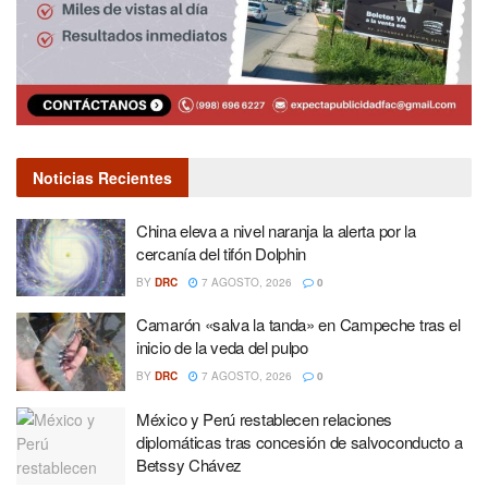
Noticias Recientes
China eleva a nivel naranja la alerta por la
cercanía del tifón Dolphin
BY
DRC
7 AGOSTO, 2026
0
Camarón «salva la tanda» en Campeche tras el
inicio de la veda del pulpo
BY
DRC
7 AGOSTO, 2026
0
México y Perú restablecen relaciones
diplomáticas tras concesión de salvoconducto a
Betssy Chávez