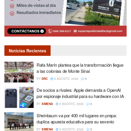
Noticias Recientes
Rafa Marín plantea que la transformación llegue
a las colonias de Monte Sinaí
BY
DRC
8 AGOSTO, 2026
0
De socios a rivales: Apple demanda a OpenAI
por espionaje industrial para su hardware con IA
BY
XIMENA
8 AGOSTO, 2026
0
Sheinbaum va por 400 mil lugares en prepa:
duplica apuesta educativa para su sexenio
BY
XIMENA
8 AGOSTO, 2026
0