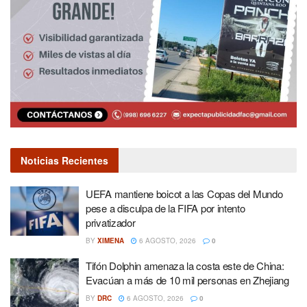
Noticias Recientes
UEFA mantiene boicot a las Copas del Mundo
pese a disculpa de la FIFA por intento
privatizador
BY
XIMENA
6 AGOSTO, 2026
0
Tifón Dolphin amenaza la costa este de China:
Evacúan a más de 10 mil personas en Zhejiang
BY
DRC
6 AGOSTO, 2026
0