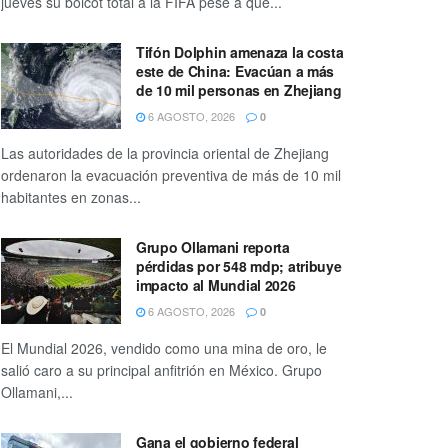
jueves su boicot total a la FIFA pese a que...
Tifón Dolphin amenaza la costa
este de China: Evacúan a más
de 10 mil personas en Zhejiang
6 AGOSTO, 2026
0
Las autoridades de la provincia oriental de Zhejiang
ordenaron la evacuación preventiva de más de 10 mil
habitantes en zonas...
Grupo Ollamani reporta
pérdidas por 548 mdp; atribuye
impacto al Mundial 2026
6 AGOSTO, 2026
0
El Mundial 2026, vendido como una mina de oro, le
salió caro a su principal anfitrión en México. Grupo
Ollamani,...
Gana el gobierno federal