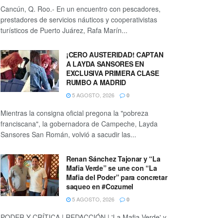
Cancún, Q. Roo.- En un encuentro con pescadores,
prestadores de servicios náuticos y cooperativistas
turísticos de Puerto Juárez, Rafa Marín...
¡CERO AUSTERIDAD! CAPTAN
A LAYDA SANSORES EN
EXCLUSIVA PRIMERA CLASE
RUMBO A MADRID
5 AGOSTO, 2026
0
Mientras la consigna oficial pregona la "pobreza
franciscana", la gobernadora de Campeche, Layda
Sansores San Román, volvió a sacudir las...
Renan Sánchez Tajonar y “La
Mafia Verde” se une con “La
Mafia del Poder” para concretar
saqueo en #Cozumel
5 AGOSTO, 2026
0
PODER Y CRÍTICA | REDACCIÓN | 'La Mafia Verde' y