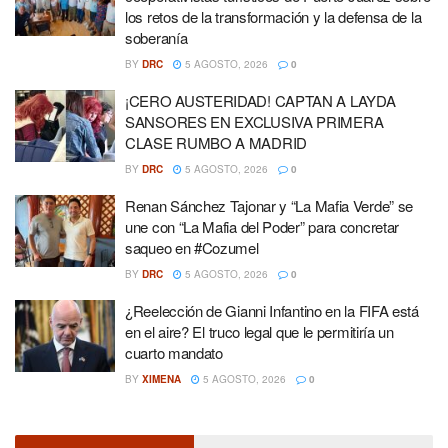
los retos de la transformación y la defensa de la
soberanía
BY
DRC
5 AGOSTO, 2026
0
¡CERO AUSTERIDAD! CAPTAN A LAYDA
SANSORES EN EXCLUSIVA PRIMERA
CLASE RUMBO A MADRID
BY
DRC
5 AGOSTO, 2026
0
Renan Sánchez Tajonar y “La Mafia Verde” se
une con “La Mafia del Poder” para concretar
saqueo en #Cozumel
BY
DRC
5 AGOSTO, 2026
0
¿Reelección de Gianni Infantino en la FIFA está
en el aire? El truco legal que le permitiría un
cuarto mandato
BY
XIMENA
5 AGOSTO, 2026
0