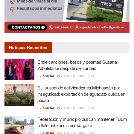
Noticias Recientes
Entre canciones, besos y poemas Susana
Zabaleta se despide del Lunario
BY
XIMENA
7 AGOSTO, 2026
0
EU suspende actividades en Michoacán por
inseguridad; exportación de aguacate queda en
pausa
BY
XIMENA
7 AGOSTO, 2026
0
Federación y municipio buscan mantener Tulum
a flote ante crisis por sargazo
BY
XIMENA
7 AGOSTO, 2026
0