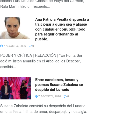
colonia Luis Donaldo Colosio de Playa del Carmen,
Rafa Marín hizo un recuento...
Ana Patricia Peralta dispuesta a
traicionar a quien sea y aliarse
con cualquier corrupt@, todo
para seguir ordeñando al
pueblo.
7 AGOSTO, 2026
0
PODER Y CRÍTICA | REDACCIÓN | "En Punta Sur
dejé mi listón amarillo en el Árbol de los Deseos",
escribió...
Entre canciones, besos y
poemas Susana Zabaleta se
despide del Lunario
7 AGOSTO, 2026
0
Susana Zabaleta convirtió su despedida del Lunario
en una fiesta íntima de amor, desparpajo y nostalgia.