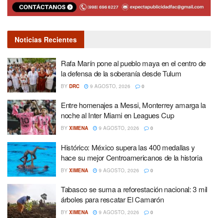
Noticias Recientes
Rafa Marín pone al pueblo maya en el centro de
la defensa de la soberanía desde Tulum
BY
DRC
9 AGOSTO, 2026
0
Entre homenajes a Messi, Monterrey amarga la
noche al Inter Miami en Leagues Cup
BY
XIMENA
9 AGOSTO, 2026
0
Histórico: México supera las 400 medallas y
hace su mejor Centroamericanos de la historia
BY
XIMENA
9 AGOSTO, 2026
0
Tabasco se suma a reforestación nacional: 3 mil
árboles para rescatar El Camarón
BY
XIMENA
9 AGOSTO, 2026
0