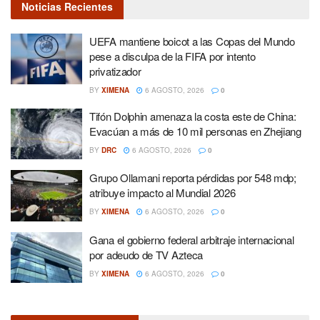
Noticias Recientes
UEFA mantiene boicot a las Copas del Mundo
pese a disculpa de la FIFA por intento
privatizador
BY
XIMENA
6 AGOSTO, 2026
0
Tifón Dolphin amenaza la costa este de China:
Evacúan a más de 10 mil personas en Zhejiang
BY
DRC
6 AGOSTO, 2026
0
Grupo Ollamani reporta pérdidas por 548 mdp;
atribuye impacto al Mundial 2026
BY
XIMENA
6 AGOSTO, 2026
0
Gana el gobierno federal arbitraje internacional
por adeudo de TV Azteca
BY
XIMENA
6 AGOSTO, 2026
0