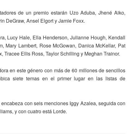
tadores de un premio estarán Uzo Aduba, Jhené Aiko,
in DeGraw, Ansel Elgort y Jamie Foxx.
ira, Lucy Hale, Ella Henderson, Julianne Hough, Kendall
lum, Mary Lambert, Rose McGowan, Danica McKellar, Pat
 Tracee Ellis Ross, Taylor Schilling y Meghan Trainor.
ora en este género con más de 60 millones de sencillos
ica siete temas en el primer lugar en las listas de
o encabeza con seis menciones Iggy Azalea, seguida con
liams, y con cuatro está Lorde.