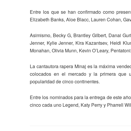
Entre los que se han confirmado como presen
Elizabeth Banks, Aloe Blacc, Lauren Cohan, Gav
Asimismo, Becky G, Brantley Gilbert, Danai Gur
Jenner, Kylie Jenner, Kira Kazantsev, Heidi K
Monahan, Olivia Munn, Kevin O’Leary, Pentatonix,
La cantautora rapera Minaj es la máxima vended
colocados en el mercado y la primera que ub
popularidad de cinco continentes.
Entre los nominados para la entrega de este añ
cinco cada uno Legend, Katy Perry y Pharrell Wil