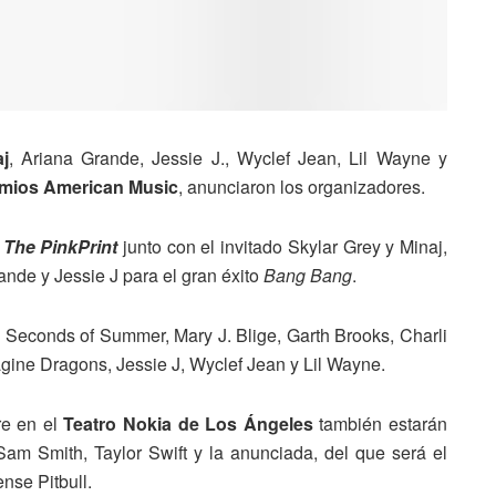
j
, Ariana Grande, Jessie J., Wyclef Jean, Lil Wayne y
mios American Music
, anunciaron los organizadores.
m
The PinkPrint
junto con el invitado Skylar Grey y Minaj,
ande y Jessie J para el gran éxito
Bang Bang
.
 Seconds of Summer, Mary J. Blige, Garth Brooks, Charli
ine Dragons, Jessie J, Wyclef Jean y Lil Wayne.
re en el
Teatro Nokia de Los Ángeles
también estarán
 Sam Smith, Taylor Swift y la anunciada, del que será el
nse Pitbull.