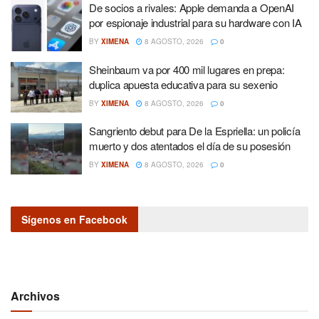
De socios a rivales: Apple demanda a OpenAI
por espionaje industrial para su hardware con IA
BY
XIMENA
8 AGOSTO, 2026
0
Sheinbaum va por 400 mil lugares en prepa:
duplica apuesta educativa para su sexenio
BY
XIMENA
8 AGOSTO, 2026
0
Sangriento debut para De la Espriella: un policía
muerto y dos atentados el día de su posesión
BY
XIMENA
8 AGOSTO, 2026
0
Sígenos en Facebook
Archivos