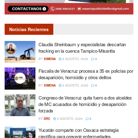
Noticias Recientes
Claudia Sheinbaum y especialistas descartan
fracking en la cuenca Tampico-Misantla
BY
XIMENA
6 AGOSTO, 2026
0
Fiscalía de Veracruz procesa a 35 ex policías por
desaparición, homicidio y otros delitos
BY
XIMENA
6 AGOSTO, 2026
0
Congreso de Veracruz quita fuero a dos alcaldes
de MC acusados de homicidio y desaparición
forzada
BY
DRC
6 AGOSTO, 2026
0
Yucatán comparte con Oaxaca estrategia
científica para prevenir enfermedades