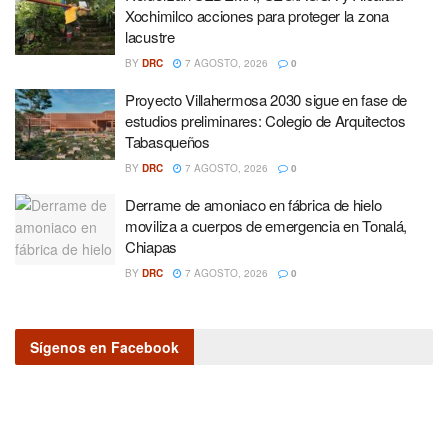
Xochimilco acciones para proteger la zona
lacustre
BY
DRC
7 AGOSTO, 2026
0
Proyecto Villahermosa 2030 sigue en fase de
estudios preliminares: Colegio de Arquitectos
Tabasqueños
BY
DRC
7 AGOSTO, 2026
0
Derrame de amoniaco en fábrica de hielo
moviliza a cuerpos de emergencia en Tonalá,
Chiapas
BY
DRC
7 AGOSTO, 2026
0
Sígenos en Facebook