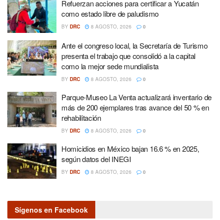
Refuerzan acciones para certificar a Yucatán
como estado libre de paludismo
BY
DRC
8 AGOSTO, 2026
0
Ante el congreso local, la Secretaría de Turismo
presenta el trabajo que consolidó a la capital
como la mejor sede mundialista
BY
DRC
8 AGOSTO, 2026
0
Parque-Museo La Venta actualizará inventario de
más de 200 ejemplares tras avance del 50 % en
rehabilitación
BY
DRC
8 AGOSTO, 2026
0
Homicidios en México bajan 16.6 % en 2025,
según datos del INEGI
BY
DRC
8 AGOSTO, 2026
0
Sígenos en Facebook