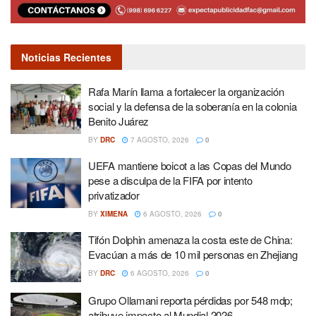
Noticias Recientes
Rafa Marín llama a fortalecer la organización
social y la defensa de la soberanía en la colonia
Benito Juárez
BY
DRC
7 AGOSTO, 2026
0
UEFA mantiene boicot a las Copas del Mundo
pese a disculpa de la FIFA por intento
privatizador
BY
XIMENA
6 AGOSTO, 2026
0
Tifón Dolphin amenaza la costa este de China:
Evacúan a más de 10 mil personas en Zhejiang
BY
DRC
6 AGOSTO, 2026
0
Grupo Ollamani reporta pérdidas por 548 mdp;
atribuye impacto al Mundial 2026