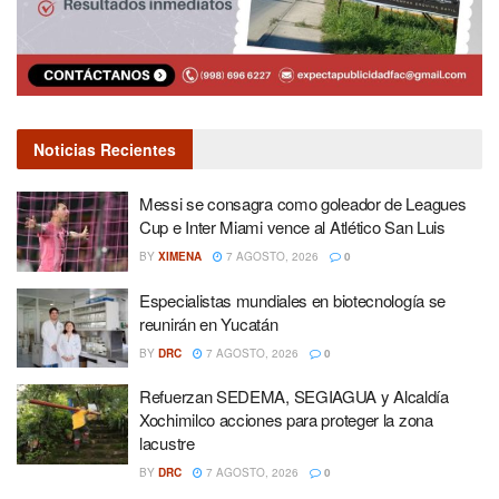
Noticias Recientes
Messi se consagra como goleador de Leagues
Cup e Inter Miami vence al Atlético San Luis
BY
XIMENA
7 AGOSTO, 2026
0
Especialistas mundiales en biotecnología se
reunirán en Yucatán
BY
DRC
7 AGOSTO, 2026
0
Refuerzan SEDEMA, SEGIAGUA y Alcaldía
Xochimilco acciones para proteger la zona
lacustre
BY
DRC
7 AGOSTO, 2026
0