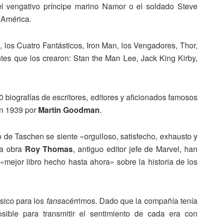
l vengativo príncipe marino Namor o el soldado Steve
 América.
, los Cuatro Fantásticos, Iron Man, los Vengadores, Thor,
ntes que los crearon: Stan the Man Lee, Jack King Kirby,
iografías de escritores, editores y aficionados famosos
en 1939 por
Martin Goodman
.
ico de Taschen se siente «orgulloso, satisfecho, exhausto y
 la obra
Roy Thomas
, antiguo editor jefe de Marvel, han
mejor libro hecho hasta ahora» sobre la historia de los
sico para los
fans
acérrimos. Dado que la compañía tenía
sible para transmitir el sentimiento de cada era con