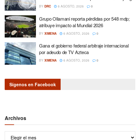
BY
DRC
6 AGOSTO, 2026
0
Grupo Ollamani reporta pérdidas por 548 mdp;
atribuye impacto al Mundial 2026
BY
XIMENA
6 AGOSTO, 2026
0
Gana el gobierno federal arbitraje internacional
por adeudo de TV Azteca
BY
XIMENA
6 AGOSTO, 2026
0
Sígenos en Facebook
Archivos
Archivos