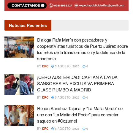
Noticias Recientes
Dialoga Rafa Marín con pescadores y
cooperativistas turísticos de Puerto Juárez sobre
los retos de la transformación y la defensa de la
soberanía
BY
DRC
5 AGOSTO, 2026
0
¡CERO AUSTERIDAD! CAPTAN A LAYDA
SANSORES EN EXCLUSIVA PRIMERA
CLASE RUMBO A MADRID
BY
DRC
5 AGOSTO, 2026
0
Renan Sánchez Tajonar y “La Mafia Verde” se
une con “La Mafia del Poder” para concretar
saqueo en #Cozumel
BY
DRC
5 AGOSTO, 2026
0