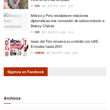
BY
DRC
7 AGOSTO, 2026
0
México y Perú restablecen relaciones
diplomáticas tras concesión de salvoconducto a
Betssy Chávez
BY
DRC
7 AGOSTO, 2026
0
Isaac del Toro renueva su contrato con UAE
Emirates hasta 2031
BY
XIMENA
7 AGOSTO, 2026
0
Sígenos en Facebook
Archivos