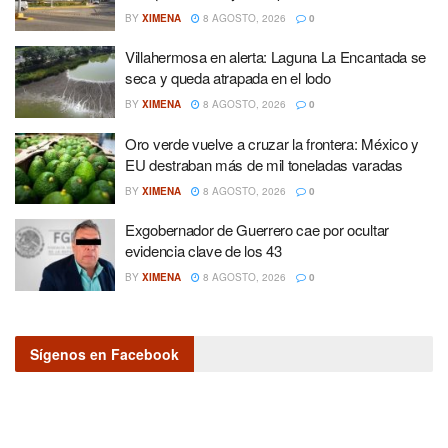
BY
XIMENA
8 AGOSTO, 2026
0
Villahermosa en alerta: Laguna La Encantada se
seca y queda atrapada en el lodo
BY
XIMENA
8 AGOSTO, 2026
0
Oro verde vuelve a cruzar la frontera: México y
EU destraban más de mil toneladas varadas
BY
XIMENA
8 AGOSTO, 2026
0
Exgobernador de Guerrero cae por ocultar
evidencia clave de los 43
BY
XIMENA
8 AGOSTO, 2026
0
Sígenos en Facebook