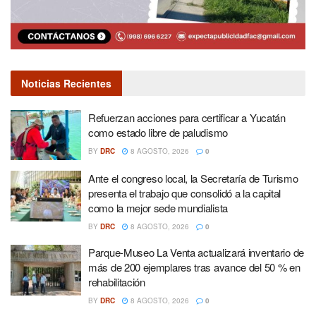
Noticias Recientes
Refuerzan acciones para certificar a Yucatán
como estado libre de paludismo
BY
DRC
8 AGOSTO, 2026
0
Ante el congreso local, la Secretaría de Turismo
presenta el trabajo que consolidó a la capital
como la mejor sede mundialista
BY
DRC
8 AGOSTO, 2026
0
Parque-Museo La Venta actualizará inventario de
más de 200 ejemplares tras avance del 50 % en
rehabilitación
BY
DRC
8 AGOSTO, 2026
0