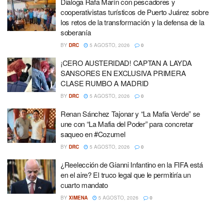
Dialoga Rafa Marín con pescadores y
cooperativistas turísticos de Puerto Juárez sobre
los retos de la transformación y la defensa de la
soberanía
BY
DRC
5 AGOSTO, 2026
0
¡CERO AUSTERIDAD! CAPTAN A LAYDA
SANSORES EN EXCLUSIVA PRIMERA
CLASE RUMBO A MADRID
BY
DRC
5 AGOSTO, 2026
0
Renan Sánchez Tajonar y “La Mafia Verde” se
une con “La Mafia del Poder” para concretar
saqueo en #Cozumel
BY
DRC
5 AGOSTO, 2026
0
¿Reelección de Gianni Infantino en la FIFA está
en el aire? El truco legal que le permitiría un
cuarto mandato
BY
XIMENA
5 AGOSTO, 2026
0