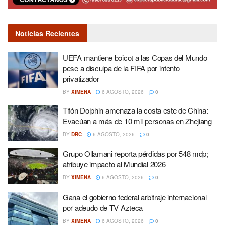
Noticias Recientes
UEFA mantiene boicot a las Copas del Mundo
pese a disculpa de la FIFA por intento
privatizador
BY
XIMENA
6 AGOSTO, 2026
0
Tifón Dolphin amenaza la costa este de China:
Evacúan a más de 10 mil personas en Zhejiang
BY
DRC
6 AGOSTO, 2026
0
Grupo Ollamani reporta pérdidas por 548 mdp;
atribuye impacto al Mundial 2026
BY
XIMENA
6 AGOSTO, 2026
0
Gana el gobierno federal arbitraje internacional
por adeudo de TV Azteca
BY
XIMENA
6 AGOSTO, 2026
0