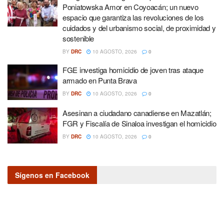
Poniatowska Amor en Coyoacán; un nuevo
espacio que garantiza las revoluciones de los
cuidados y del urbanismo social, de proximidad y
sostenible
BY
DRC
10 AGOSTO, 2026
0
FGE investiga homicidio de joven tras ataque
armado en Punta Brava
BY
DRC
10 AGOSTO, 2026
0
Asesinan a ciudadano canadiense en Mazatlán;
FGR y Fiscalía de Sinaloa investigan el homicidio
BY
DRC
10 AGOSTO, 2026
0
Sígenos en Facebook