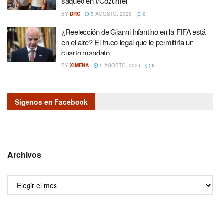
saqueo en #Cozumel
BY
DRC
5 AGOSTO, 2026
0
¿Reelección de Gianni Infantino en la FIFA está
en el aire? El truco legal que le permitiría un
cuarto mandato
BY
XIMENA
5 AGOSTO, 2026
0
Sígenos en Facebook
Archivos
Archivos