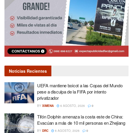
Noticias Recientes
UEFA mantiene boicot a las Copas del Mundo
pese a disculpa de la FIFA por intento
privatizador
BY
XIMENA
6 AGOSTO, 2026
0
Tifón Dolphin amenaza la costa este de China:
Evacúan a más de 10 mil personas en Zhejiang
BY
DRC
6 AGOSTO, 2026
0