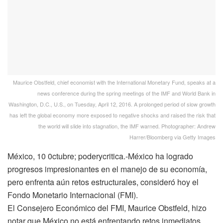
Maurice Obstfeld, chief economist with the International Monetary Fund, speaks at a
news conference during the spring meetings of the IMF and World Bank in
Washington, D.C., U.S., on Tuesday, April 12, 2016. A prolonged period of slow growth
has left the global economy more exposed to negative shocks and raised the risk that
the world will slide into stagnation, the IMF warned. Photographer: Andrew
Harrer/Bloomberg via Getty Images
México, 10 0ctubre; poderycritica.-México ha logrado
progresos impresionantes en el manejo de su economía,
pero enfrenta aún retos estructurales, consideró hoy el
Fondo Monetario Internacional (FMI).
El Consejero Económico del FMI, Maurice Obstfeld, hizo
notar que México no está enfrentando retos inmediatos