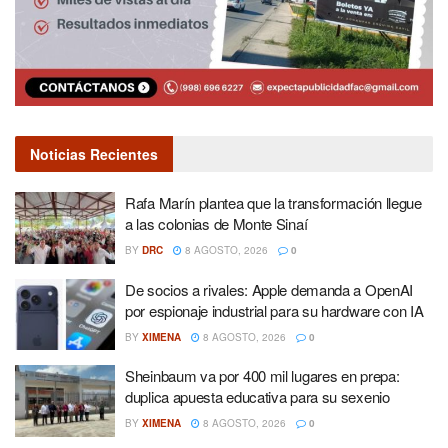
Noticias Recientes
Rafa Marín plantea que la transformación llegue
a las colonias de Monte Sinaí
BY
DRC
8 AGOSTO, 2026
0
De socios a rivales: Apple demanda a OpenAI
por espionaje industrial para su hardware con IA
BY
XIMENA
8 AGOSTO, 2026
0
Sheinbaum va por 400 mil lugares en prepa:
duplica apuesta educativa para su sexenio
BY
XIMENA
8 AGOSTO, 2026
0