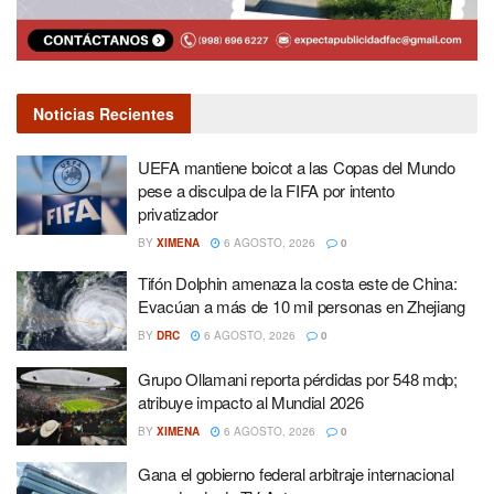
Noticias Recientes
UEFA mantiene boicot a las Copas del Mundo
pese a disculpa de la FIFA por intento
privatizador
BY
XIMENA
6 AGOSTO, 2026
0
Tifón Dolphin amenaza la costa este de China:
Evacúan a más de 10 mil personas en Zhejiang
BY
DRC
6 AGOSTO, 2026
0
Grupo Ollamani reporta pérdidas por 548 mdp;
atribuye impacto al Mundial 2026
BY
XIMENA
6 AGOSTO, 2026
0
Gana el gobierno federal arbitraje internacional