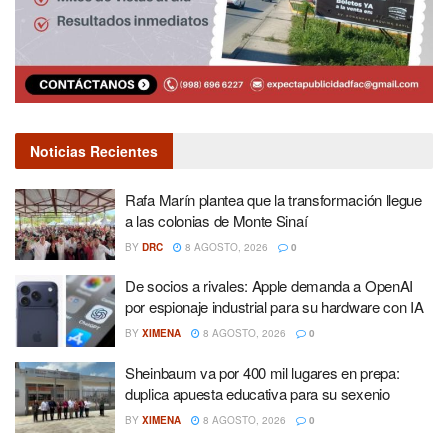
Noticias Recientes
Rafa Marín plantea que la transformación llegue
a las colonias de Monte Sinaí
BY
DRC
8 AGOSTO, 2026
0
De socios a rivales: Apple demanda a OpenAI
por espionaje industrial para su hardware con IA
BY
XIMENA
8 AGOSTO, 2026
0
Sheinbaum va por 400 mil lugares en prepa:
duplica apuesta educativa para su sexenio
BY
XIMENA
8 AGOSTO, 2026
0