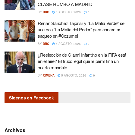
CLASE RUMBO A MADRID
BY
DRC
5 AGOSTO, 2026
0
Renan Sánchez Tajonar y “La Mafia Verde” se
une con “La Mafia del Poder” para concretar
saqueo en #Cozumel
BY
DRC
5 AGOSTO, 2026
0
¿Reelección de Gianni Infantino en la FIFA está
en el aire? El truco legal que le permitiría un
cuarto mandato
BY
XIMENA
5 AGOSTO, 2026
0
Sígenos en Facebook
Archivos