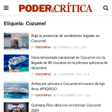
Etiqueta:
Cozumel
Baja la presencia de vendedores ilegales en
Cozumel
BY
EDICIONP&C
7 FEBRERO, 2025
0
Inicia temporada vacacional en Cozumel con la
llegada de 66 cruceros en la primera quincena de
diciembre
BY
EDICIONP&C
11 DICIEMBRE, 2024
0
Arriba por primera a Cozumel el crucero de lujo
Ilma: APIQROO
BY
EDICIONP&C
29 NOVIEMBRE, 2024
0
Quintana Roo vibra con el Ironman Cozumel
2024