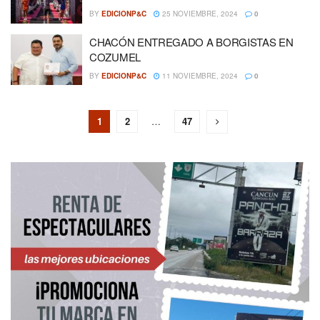
BY
EDICIONP&C
25 NOVIEMBRE, 2024
0
CHACÓN ENTREGADO A BORGISTAS EN
COZUMEL
BY
EDICIONP&C
11 NOVIEMBRE, 2024
0
1
2
…
47