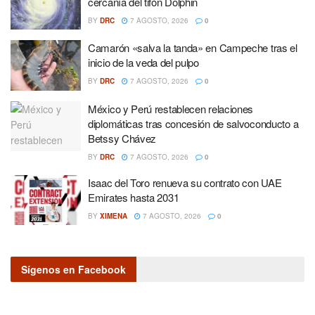
cercanía del tifón Dolphin
BY
DRC
7 AGOSTO, 2026
0
Camarón «salva la tanda» en Campeche tras el
inicio de la veda del pulpo
BY
DRC
7 AGOSTO, 2026
0
México y Perú restablecen relaciones
diplomáticas tras concesión de salvoconducto a
Betssy Chávez
BY
DRC
7 AGOSTO, 2026
0
Isaac del Toro renueva su contrato con UAE
Emirates hasta 2031
BY
XIMENA
7 AGOSTO, 2026
0
Sígenos en Facebook