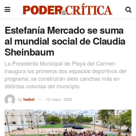
Estefanía Mercado se suma
al mundial social de Claudia
Sheinbaum
La Presidenta Municipal de Playa del Carmen
inaugura los primeros dos espacios deportivos del
programa; se construirán siete canchas más en
distintas colonias del municipio
by
Isabel
13 mayo, 2026